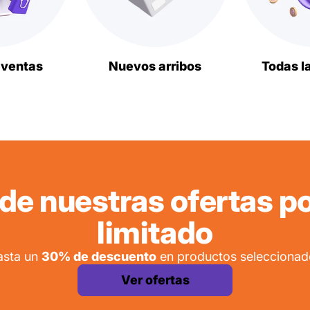
 ventas
Nuevos arribos
Todas l
 de nuestras ofertas p
limitado
asta un
30% de descuento
en productos seleccionad
Ver ofertas