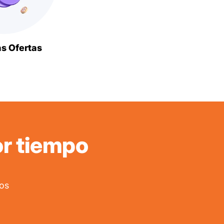
as Ofertas
or tiempo
os