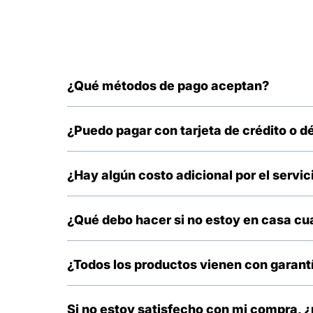
¿Qué métodos de pago aceptan?
Solo aceptamos pago en efectivo al momento de recib
¿Puedo pagar con tarjeta de crédito o d
Lamentablemente por el momento no contamos con es
¿Hay algún costo adicional por el servic
No existe ningún costo adicional, el envió es complet
¿Qué debo hacer si no estoy en casa cu
No se preocupe, el día en que se realizará la entrega,
se realizará otro intento.
¿Todos los productos vienen con garant
Si, todos nuestros productos tienen garantía de satis
Si no estoy satisfecho con mi compra, 