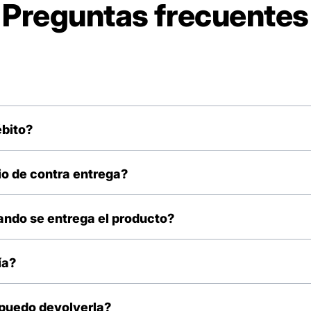
Preguntas frecuentes
ir tu pedido.
ébito?
os método de pago, pero pronto tendremos más actualizaciones par
io de contra entrega?
amente gratis.
ando se entrega el producto?
 recibirá una llamada o mensaje por parte del repartidor que llevará a
ía?
facción por defectos de fábrica.
¿puedo devolverla?