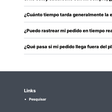
Si, debes comunicarse por nuestro E-mail para ayudart
¿Cuánto tiempo tarda generalmente la 
El tiempo de entrega promedio es de 2 a 7 días útile
¿Puedo rastrear mi pedido en tiempo re
Si, enviaremos un código de seguimiento de tu pedido
¿Qué pasa si mi pedido llega fuera del p
Puede escribirnos a nuestro E-mail y te ayudaremos a
Links
Pesquisar