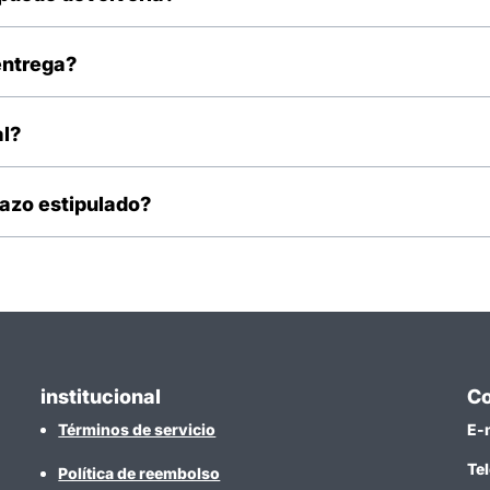
e a gestionar tu garantía.
entrega?
s, dependiendo de la ciudad de la que nos haces tu pedido.
al?
 al correo una vez enviado tu pedido.
lazo estipulado?
 gestionar tu pedido.
institucional
Co
Términos de servicio
E-
Te
Política de reembolso