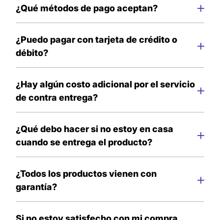
¿Qué métodos de pago aceptan?
Solo aceptamos pago en efectivo al momento de
recibir tu pedido.
¿Puedo pagar con tarjeta de crédito o
débito?
Lamentablemente por el momento no contamos
con esos método de pago, pero pronto tendremos
¿Hay algún costo adicional por el servicio
más actualizaciones para ti.
de contra entrega?
No existe ningún costo adicional, el envió es
completamente gratis.
¿Qué debo hacer si no estoy en casa
cuando se entrega el producto?
No se preocupe, el día en que se realizará la
entrega, recibirá una llamada o mensaje por parte
¿Todos los productos vienen con
del repartidor que llevará a cabo la entrega. Si no
garantía?
puede recibir ese día, se realizará otro intento.
Si, todos nuestros productos tienen garantía de
satisfacción por defectos de fábrica.
Si no estoy satisfecho con mi compra,