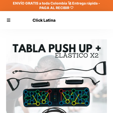
ENVÍO GRATIS a toda Colombia 🚀 Entrega rápida -
PAGA AL RECIBIR 🤍
Click Latina