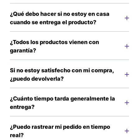
No existe ningún costo adicional, el envió es
completamente gratis.
¿Qué debo hacer si no estoy en casa
cuando se entrega el producto?
No se preocupe, el día en que se realizará la
entrega, recibirá una llamada o mensaje por parte
¿Todos los productos vienen con
del repartidor que llevará a cabo la entrega. Si no
garantía?
puede recibir ese día, se realizará otro intento.
Si, todos nuestros productos tienen garantía de
satisfacción por defectos de fábrica.
Si no estoy satisfecho con mi compra,
¿puedo devolverla?
Si, debes comunicarse por nuestro E-mail para
ayudarte a gestionar tu garantía.
¿Cuánto tiempo tarda generalmente la
entrega?
El tiempo de entrega promedio es de 2 a 7 días
útiles, dependiendo de la ciudad de la que nos
¿Puedo rastrear mi pedido en tiempo
haces tu pedido.
real?