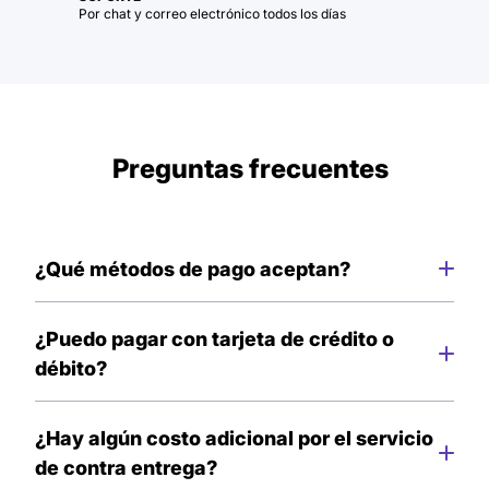
Por chat y correo electrónico todos los días
Preguntas frecuentes
¿Qué métodos de pago aceptan?
Solo aceptamos pago en efectivo al momento de
recibir tu pedido.
¿Puedo pagar con tarjeta de crédito o
débito?
Lamentablemente por el momento no contamos
con esos método de pago, pero pronto tendremos
¿Hay algún costo adicional por el servicio
más actualizaciones para ti.
de contra entrega?