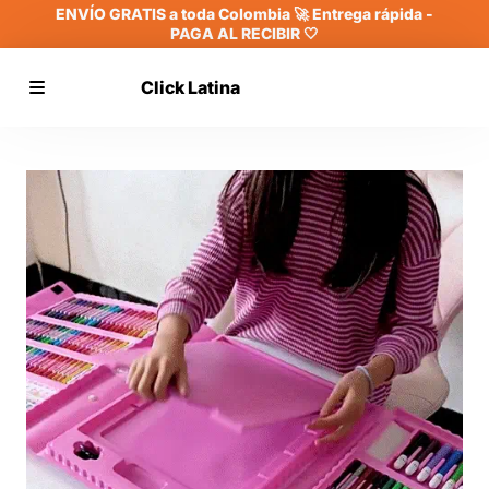
ENVÍO GRATIS a toda Colombia 🚀 Entrega rápida -
PAGA AL RECIBIR 🤍
Click Latina