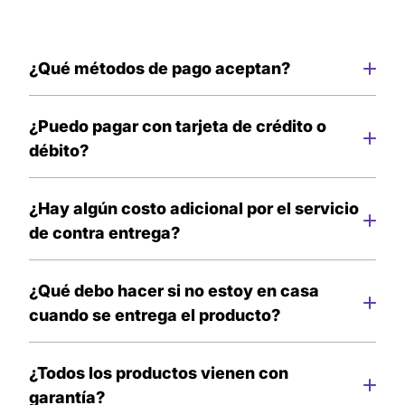
¿Qué métodos de pago aceptan?
Solo aceptamos pago en efectivo al momento de
recibir tu pedido.
¿Puedo pagar con tarjeta de crédito o
débito?
Lamentablemente por el momento no contamos
con esos método de pago, pero pronto tendremos
¿Hay algún costo adicional por el servicio
más actualizaciones para ti.
de contra entrega?
No existe ningún costo adicional, el envió es
completamente gratis.
¿Qué debo hacer si no estoy en casa
cuando se entrega el producto?
No se preocupe, el día en que se realizará la
entrega, recibirá una llamada o mensaje por parte
¿Todos los productos vienen con
del repartidor que llevará a cabo la entrega. Si no
garantía?
puede recibir ese día, se realizará otro intento.