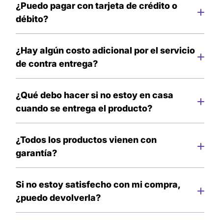
recibir tu pedido.
¿Puedo pagar con tarjeta de crédito o
débito?
Lamentablemente por el momento no contamos
con esos método de pago, pero pronto tendremos
¿Hay algún costo adicional por el servicio
más actualizaciones para ti.
de contra entrega?
No existe ningún costo adicional, el envió es
completamente gratis.
¿Qué debo hacer si no estoy en casa
cuando se entrega el producto?
No se preocupe, el día en que se realizará la
entrega, recibirá una llamada o mensaje por parte
¿Todos los productos vienen con
del repartidor que llevará a cabo la entrega. Si no
garantía?
puede recibir ese día, se realizará otro intento.
Si, todos nuestros productos tienen garantía de
satisfacción por defectos de fábrica.
Si no estoy satisfecho con mi compra,
¿puedo devolverla?
Si, debes comunicarse por nuestro E-mail para